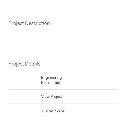
Project Description
Lorem ipsum dolor sit amet, consectetur adipiscing elit, sed do
eiusmod tempor incididunt ut labore et dolore magna aliqua.
Project Details
Categories:
Engineering
Residential
Project URL:
View Project
Copyright:
Theme-Fusion