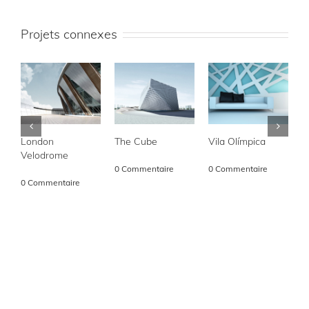
Projets connexes
London
The Cube
Vila Olímpica
O
Velodrome
février 13th, 2015
|
février 13th, 2015
|
f
0 Commentaire
0 Commentaire
0
février 13th, 2015
|
0 Commentaire